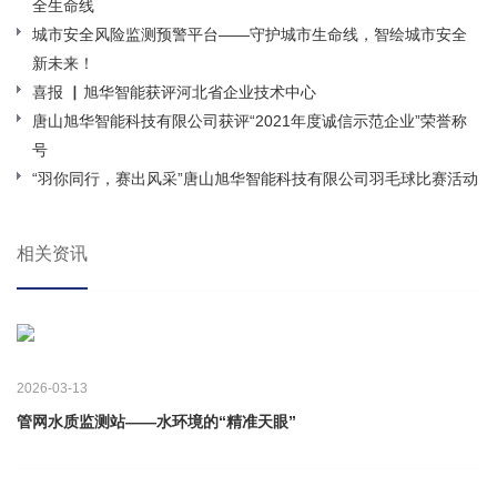
全生命线
城市安全风险监测预警平台——守护城市生命线，智绘城市安全
新未来！
喜报 ▏旭华智能获评河北省企业技术中心
唐山旭华智能科技有限公司获评“2021年度诚信示范企业”荣誉称
号
“羽你同行，赛出风采”唐山旭华智能科技有限公司羽毛球比赛活动
相关资讯
2026-03-13
管网水质监测站——水环境的“精准天眼”