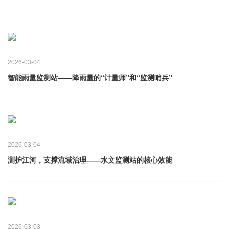
2026-03-04
智能雨量监测站——降雨量的“计量师”和“监测哨兵”
2026-03-04
测护江河，支撑流域治理——水文监测站的核心效能
2026-03-03