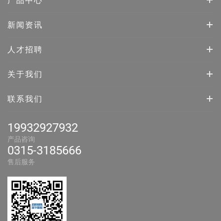
产品中心
新闻资讯
人才招聘
关于我们
联系我们
19932927932
产品咨询
0315-3185666
售后服务