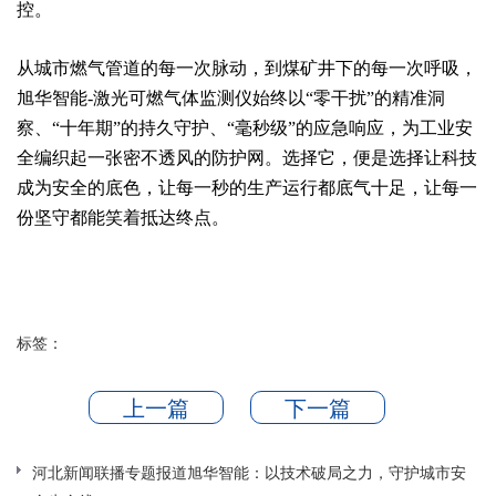
控。
从城市燃气管道的每一次脉动，到煤矿井下的每一次呼吸，
旭华智能-激光可燃气体监测仪始终以“零干扰”的精准洞
察、“十年期”的持久守护、“毫秒级”的应急响应，为工业安
全编织起一张密不透风的防护网。选择它，便是选择让科技
成为安全的底色，让每一秒的生产运行都底气十足，让每一
份坚守都能笑着抵达终点。
标签：
上一篇
下一篇
河北新闻联播专题报道旭华智能：以技术破局之力，守护城市安