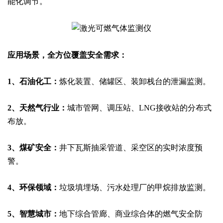
能化调节。
应用场景，全方位覆盖安全需求：
1、石油化工：
炼化装置、储罐区、装卸栈台的泄漏监测。
2、天然气行业：
城市管网、调压站、LNG接收站的分布式
布放。
3、煤矿安全：
井下瓦斯抽采管道、采空区的实时浓度预
警。
4、环保领域：
垃圾填埋场、污水处理厂的甲烷排放监测。
5、智慧城市：
地下综合管廊、商业综合体的燃气安全防