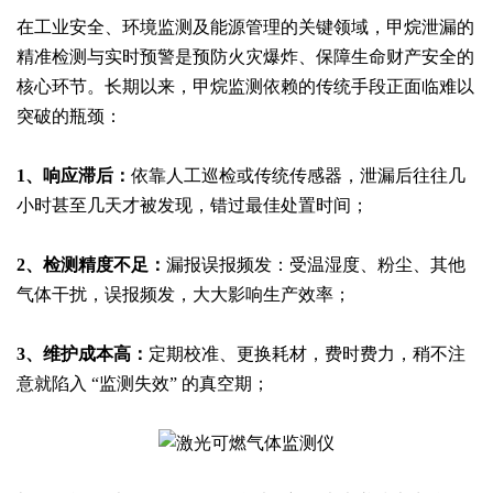
在工业安全、环境监测及能源管理的关键领域，甲烷泄漏的
精准检测与实时预警是预防火灾爆炸、保障生命财产安全的
核心环节。长期以来，甲烷监测依赖的传统手段正面临难以
突破的瓶颈：
1、响应滞后：
依靠人工巡检或传统传感器，泄漏后往往几
小时甚至几天才被发现，错过最佳处置时间；
2、检测精度不足：
漏报误报频发：受温湿度、粉尘、其他
气体干扰，误报频发，大大影响生产效率；
3、维护成本高：
定期校准、更换耗材，费时费力，稍不注
意就陷入 “监测失效” 的真空期；