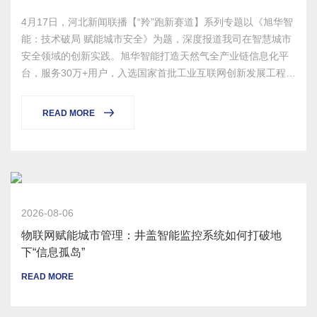
4月17日，河北新闻联播【“羚”跑新赛道】系列专题以《旭华智
能：技术破局 赋能城市安全》为题，深度报道我司在智慧城市
安全领域的创新实践。旭华智能打造天然气全产业链信息化平
台，服务30万+用户，入选国家首批工业互联网创新发展工程项
目。未来我们将以燃气安全为核心，拓展到城市安全的相关领
域，构建一个城市安全的智能防护网，成为城...
READ MORE
2026-08-06
物联网赋能城市管理：井盖智能监控系统如何打破地
下“信息孤岛”
READ MORE