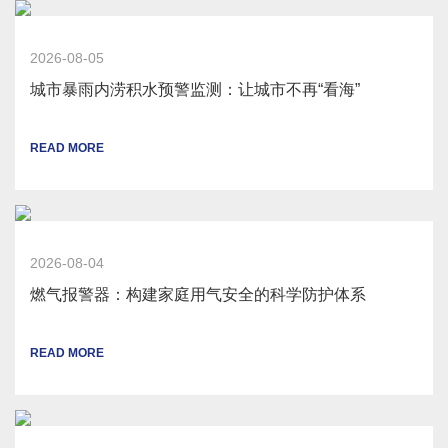
2026-08-05
城市暴雨内涝积水预警监测：让城市不再“看海”
READ MORE
2026-08-04
燃气报警器：构建家庭用气安全的科学防护体系
READ MORE