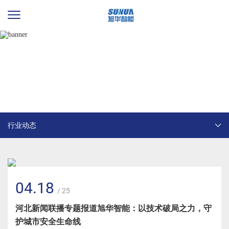
行业动态
行业动态
04.18
/ 25
河北新闻联播专题报道旭华智能：以技术破局之力，守
护城市安全生命线