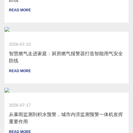
READ MORE
2026-07-22
智慧燃气走进家庭：厨房燃气报警器打造智能用气安全
防线
READ MORE
2026-07-17
从暴雨监测到积水预警，城市内涝监测预警一体机发挥
重要作用
READ MORE