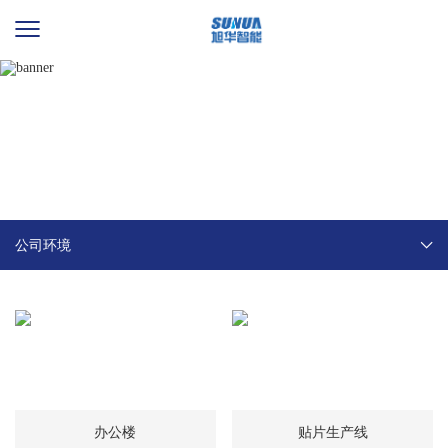
公司环境
公司环境
办公楼
贴片生产线