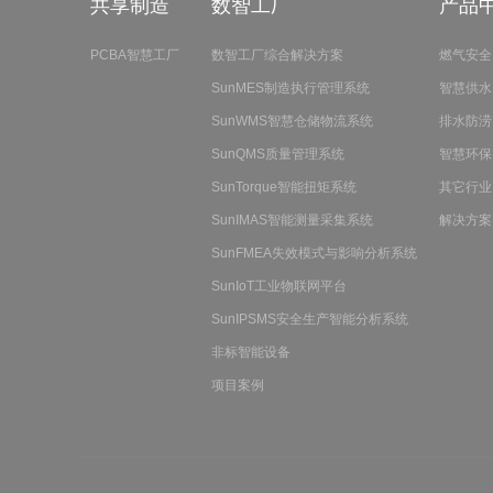
共享制造
数智工厂
产品
PCBA智慧工厂
数智工厂综合解决方案
燃气安全
SunMES制造执行管理系统
智慧供水
SunWMS智慧仓储物流系统
排水防涝
SunQMS质量管理系统
智慧环保
SunTorque智能扭矩系统
其它行业
SunIMAS智能测量采集系统
解决方案
SunFMEA失效模式与影响分析系统
SunIoT工业物联网平台
SunIPSMS安全生产智能分析系统
非标智能设备
项目案例